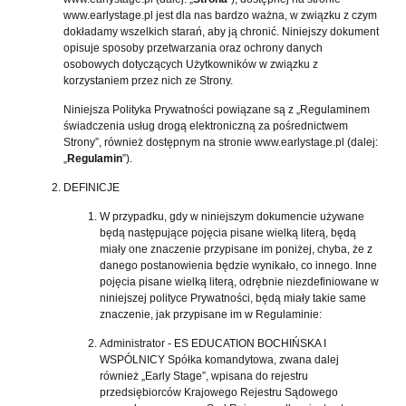
www.earlystage.pl jest dla nas bardzo ważna, w związku z czym
dokładamy wszelkich starań, aby ją chronić. Niniejszy dokument
opisuje sposoby przetwarzania oraz ochrony danych
osobowych dotyczących Użytkowników w związku z
korzystaniem przez nich ze Strony.
Niniejsza Polityka Prywatności powiązane są z „Regulaminem
świadczenia usług drogą elektroniczną za pośrednictwem
Strony”, również dostępnym na stronie www.earlystage.pl (dalej:
„
Regulamin
”).
DEFINICJE
W przypadku, gdy w niniejszym dokumencie używane
będą następujące pojęcia pisane wielką literą, będą
miały one znaczenie przypisane im poniżej, chyba, że z
danego postanowienia będzie wynikało, co innego. Inne
pojęcia pisane wielką literą, odrębnie niezdefiniowane w
niniejszej polityce Prywatności, będą miały takie same
znaczenie, jak przypisane im w Regulaminie:
Administrator - ES EDUCATION BOCHIŃSKA I
WSPÓLNICY Spółka komandytowa, zwana dalej
również „Early Stage”, wpisana do rejestru
przedsiębiorców Krajowego Rejestru Sądowego