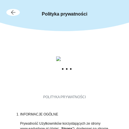
Polityka prywatności
POLITYKA PRYWATNOŚCI
INFORMACJE OGÓLNE
Prywatność Użytkowników korzystających ze strony
www.earlystage.pl (dalej: „
Strona
”), dostępnej na stronie